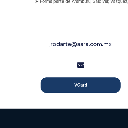
➤ Forma parte de Arámburu, Saldívar, Vázquez
jrodarte@aara.com.mx
VCard